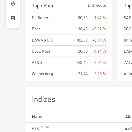
1 Jahr
3 Jahre
5 Jahre
1 Ja
Top / Flop
Top
Diff. heute
seit Beginn
seit
Palfinger
30,65
+1,49 %
SAP
Porr
38,40
+0,92 %
SCO
BAWAG GR.
182,90
-0,11 %
Infi
Oest. Post
30,80
-4,94 %
AT&S
143,60
-2,84 %
ZAL
Wienerberger
21,74
-2,25 %
Alli
Indizes
Name
Akt
ATX
6.6