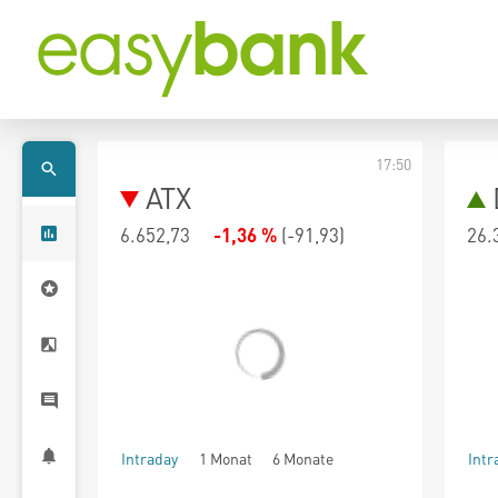
17:50
ATX
6.652,73
-1,36 %
(
-91,93
)
26.
Intraday
1 Monat
6 Monate
Intr