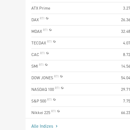
ATX Prime
3.2
DAX
26.3
MDAX
32.4
TECDAX
4.0
CAC
8.7
SMI
14.5
DOW JONES
54.0
NASDAQ 100
29.7
S&P 500
7.7
Nikkei 225
66.2
Alle Indizes